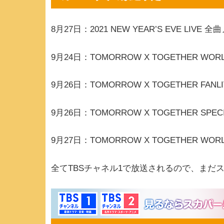
8月27日：2021 NEW YEAR’S EVE LIVE
9月24日：TOMORROW X TOGETHER WORLD 
9月26日：TOMORROW X TOGETHER FANLIVE
9月26日：TOMORROW X TOGETHER SPECIA
9月27日：TOMORROW X TOGETHER WORLD 
全てTBSチャネル1で放送されるので、まだ