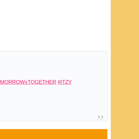
OMORROWxTOGETHER
#ITZY