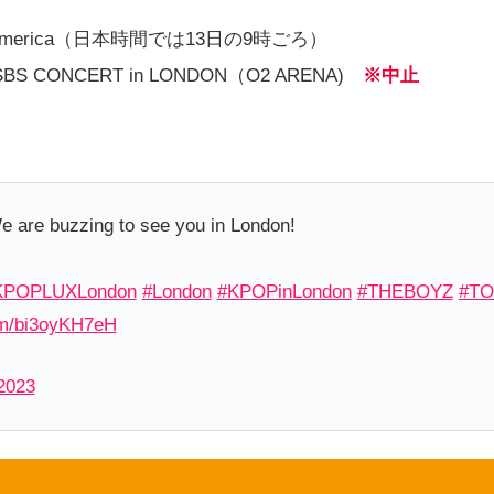
 America（日本時間では13日の9時ごろ）
SBS CONCERT in LONDON（O2 ARENA)
※中止
 are buzzing to see you in London!
KPOPLUXLondon
#London
#KPOPinLondon
#THEBOYZ
#T
com/bi3oyKH7eH
2023