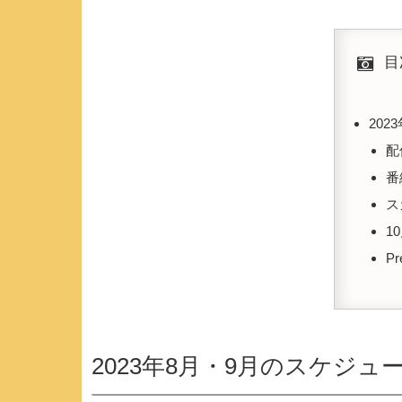
目
20
配
番
ス
1
P
2023年8月・9月のスケジュ