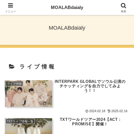
MOALABdaialy
TXTとNewjeansを応援しながら旅ブログ更新
メニュー
検索
MOALABdaialy
ライブ情報
INTERPARK GLOBALでソウル公演の
ライブ情報
チケッティングを自力でしてみよ
う！！
2024.02.18
2025.02.16
TXTワールドツアー2024【ACT :
TXTライブ情報一覧
PROMISE】開催！