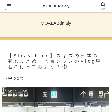
MOALABdaialy
TXTとNewjeansを応援しながら旅ブログ更新
メニュー
検索
MOALABdaialy
【Stray Kids】スキズの日本の
聖地まとめ！ヒョンジンのVlog聖
地に行ってみよう！①
一部ADを含む
KPOPアイドル聖地