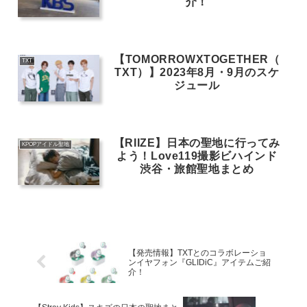
介！
【TOMORROWXTOGETHER（
TXT
TXT）】2023年8月・9月のスケ
ジュール
【RIIZE】日本の聖地に行ってみ
KPOPアイドル聖地
よう！Love119撮影ビハインド
渋谷・旅館聖地まとめ
【発売情報】TXTとのコラボレーショ
ンイヤフォン『GLIDiC』アイテムご紹
介！