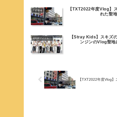
【TXT2022年度Vlog
TXT聖地
れた聖
【Stray Kids】ス
KPOPアイドル聖地
ンジンのVlog聖
【TXT2022年度Vlo