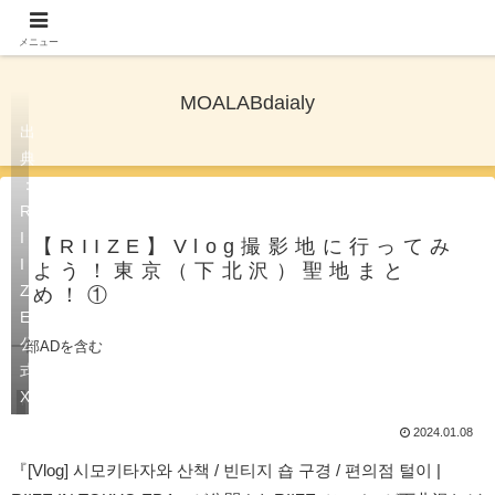
TXTとNewjeansを応援しながら旅ブログ更新
メニュー
MOALABdaialy
出
典
：
R
I
【RIIZE】Vlog撮影地に行ってみ
I
よう！東京（下北沢）聖地まと
Z
め！①
E
公
一部ADを含む
式
X
KPOPアイドル聖地
2024.01.08
『[Vlog] 시모키타자와 산책 / 빈티지 숍 구경 / 편의점 털이 |