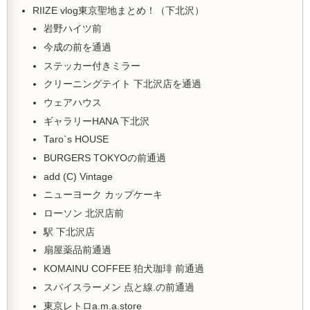
RIIZE vlog東京聖地まとめ！（下北沢）
岩野ハイツ前
今成の前を通過
ステッカー付きミラー
クリーニングテイト 下北沢店を通過
ウェアハウス
ギャラリーHANA 下北沢
Taro`s HOUSE
BURGERS TOKYOの前通過
add (C) Vintage
ニューヨーク カップケーキ
ローソン 北沢店前
駅 下北沢店
扇屋薬品前通過
KOMAINU COFFEE 狛犬珈琲 前通過
スパイスラーメン 点と線.の前通過
東京レトロa.m.a.store