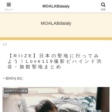
MOALABdaialy
TXTとNewjeansを応援しながら旅ブログ更新
メニュー
検索
MOALABdaialy
【RIIZE】日本の聖地に行ってみ
よう！Love119撮影ビハインド渋
谷・旅館聖地まとめ
一部ADを含む
KPOPアイドル聖地