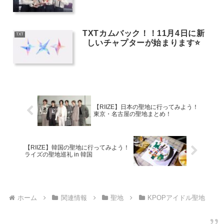
TXTカムバック！！11月4日に新
TXT
しいチャプターが始まります⭐️
【RIIZE】日本の聖地に行ってみよう！
東京・名古屋の聖地まとめ！
【RIIZE】韓国の聖地に行ってみよう！
ライズの聖地巡礼 in 韓国
ホーム
関連情報
聖地
KPOPアイドル聖地