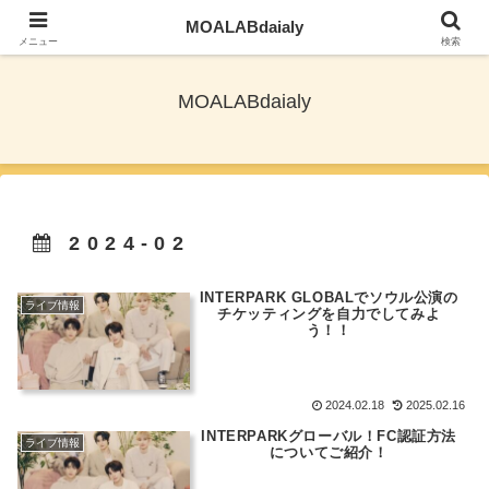
MOALABdaialy
TXTとNewjeansを応援しながら旅ブログ更新
メニュー
検索
MOALABdaialy
2024-02
INTERPARK GLOBALでソウル公演の
ライブ情報
チケッティングを自力でしてみよ
う！！
2024.02.18
2025.02.16
INTERPARKグローバル！FC認証方法
ライブ情報
についてご紹介！