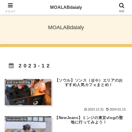
MOALABdaialy
TXTとNewjeansを応援しながら旅ブログ更新
メニュー
検索
MOALABdaialy
2023-12
【ソウル】ソンス（성수）エリアのお
おすすめ韓国情報
すすめ人気カフェまとめ！
2023.12.31
2024.01.13
【NewJeans】ミンジの東京vlogの聖
NewJeans聖地
地に行ってみよう！