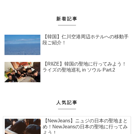
新着記事
【韓国】仁川空港周辺ホテルへの移動手
段ご紹介！
【RIIZE】韓国の聖地に行ってみよう！
ライズの聖地巡礼 in ソウル Part.2
人気記事
【NewJeans】ニュジの日本の聖地まと
め！NewJeansの日本の聖地に行ってみ
よう！