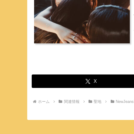
X
ホーム
関連情報
聖地
NewJean