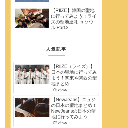
【RIIZE】韓国の聖地
に行ってみよう！ライ
ズの聖地巡礼 in ソウ
ル Part.2
人気記事
【RIIZE（ライズ）】
日本の聖地に行ってみ
よう！関東や関西の聖
地まとめ
75 views
【NewJeans】ニュジ
の日本の聖地まとめ！
NewJeansの日本の聖
地に行ってみよう！
72 views