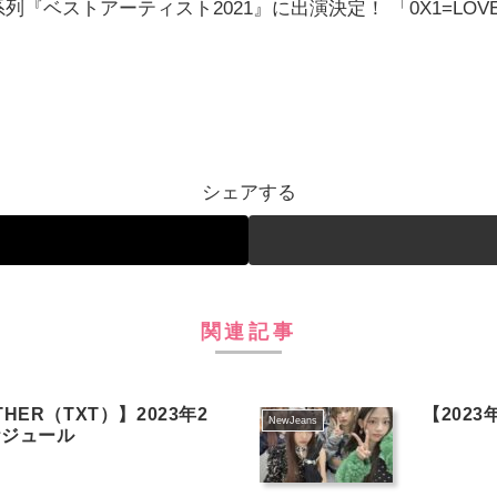
列『ベストアーティスト2021』に出演決定！ 「0X1=LOVESONG (I
シェアする
関連記事
THER（TXT）】2023年2
【2023
NewJeans
ケジュール