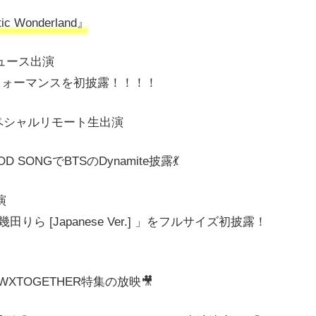
c Wonderland』
ニュース出演
パフォーマンスを初披露！！！！
時間スペシャルリモート生出演
D SONGでBTSのDynamite披露💃
出演
feat. 幾田りら [Japanese Ver.] 」をフルサイズ初披露！
XTOGETHER特集の放映🎥