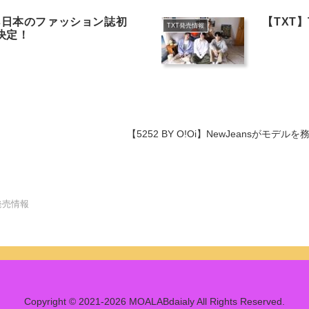
ns日本のファッション誌初
【TXT】T
TXT発売情報
決定！
【5252 BY O!Oi】NewJeansがモデ
発売情報
Copyright © 2021-2026 MOALABdaialy All Rights Reserved.